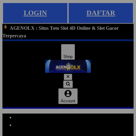
LOGIN
DAFTAR
AGENOLX : Situs Toto Slot 4D Online & Slot Gacor
Terpercaya
Shop
Account
Explore Categories
Popular Products