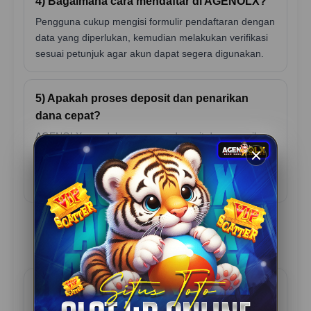
4) Bagaimana cara mendaftar di AGENOLX?
Pengguna cukup mengisi formulir pendaftaran dengan
data yang diperlukan, kemudian melakukan verifikasi
sesuai petunjuk agar akun dapat segera digunakan.
5) Apakah proses deposit dan penarikan
dana cepat?
AGENOLX mendukung proses deposit dan penarikan
dana melalui berbagai metode pembayaran yang
dirancang agar transaksi berlangsung dengan cepat
dan aman.
Testimoni Pemain AGENOLX
Sukirman. (Jakarta)
⭐️⭐️⭐️⭐️⭐️
Sudah cukup lama menggunakan AGENOLX karena