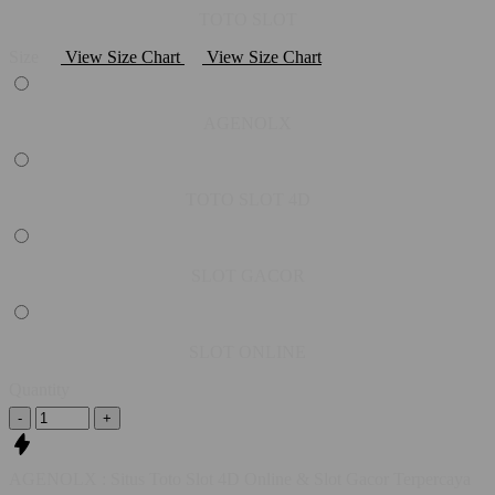
TOTO SLOT
Size
View Size Chart
View Size Chart
AGENOLX
TOTO SLOT 4D
SLOT GACOR
SLOT ONLINE
Quantity
-
+
AGENOLX : Situs Toto Slot 4D Online & Slot Gacor Terpercaya