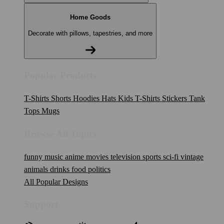
Home Goods
Decorate with pillows, tapestries, and more
Popular Products
T-Shirts
Shorts
Hoodies
Hats
Kids T-Shirts
Stickers
Tank
Tops
Mugs
Browse All Topics
funny
music
anime
movies
television
sports
sci-fi
vintage
animals
drinks
food
politics
All Popular Designs
Support