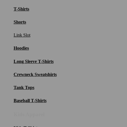
T-Shirts
Shorts
Link Slot
Hoodies
Long Sleeve T-Shirts
Crewneck Sweatshirts
Tank Tops
Baseball T-Shirts
Kids Apparel